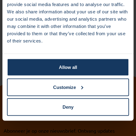
noodzakelijkerwijs een aanbeveling of onderschrijving van
provide social media features and to analyse our traffic.
de standpunten die daarin worden geuit.
We also share information about your use of our site with
Er wordt alles aan gedaan om de website soepel te laten
our social media, advertising and analytics partners who
werken. IXA aanvaardt echter geen verantwoordelijkheid
may combine it with other information that you’ve
en aansprakelijkheid voor de tijdelijke onbeschikbaarheid
provided to them or that they’ve collected from your use
van de website als gevolg van technische problemen die
of their services.
buiten onze macht liggen.
Allow all
Customize
Volg ons:
Deny
Abonneer je op onze nieuwsbrief. Ontvang updates