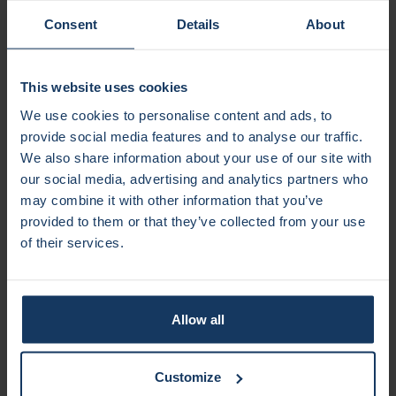
naar-markt proces?
Kom dan naar
Demonstrator
Lab
!
Consent
Details
About
Meer informatie over Demonstrator Lab
This website uses cookies
We use cookies to personalise content and ads, to
provide social media features and to analyse our traffic.
We also share information about your use of our site with
our social media, advertising and analytics partners who
may combine it with other information that you’ve
provided to them or that they’ve collected from your use
of their services.
Allow all
Customize