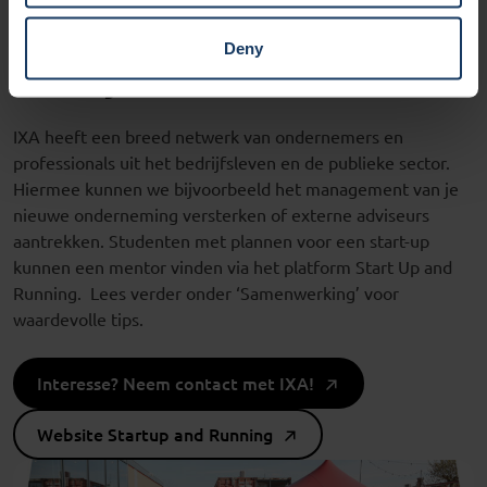
Deny
Breid je
netwerk
uit
IXA
heeft een breed
netwerk van ondernemers en
professionals uit het bedrijfsleven en de publieke sector
.
Hiermee
kun
nen we
bijvoorbeeld het management van
je
nieuwe onderneming versterken of externe adviseurs
aantrekken. Studenten met plannen voor een
start-up
kunnen
een mentor vinden
via het platform
Start Up
and
Running
.
Lees verder onder
‘S
amenwerk
ing
’
voor
waardevolle tips
.
Interesse? Neem contact met IXA!
Website Startup and Running