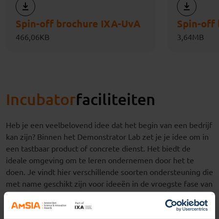
Spin-off brochure IXA-UvA
466,06KB
3,64MB
Incubator
faciliteiten
Heb je een
veelbelovend idee dat het begin van een bedrijf
kan zijn
?
Binnen het
Demonstrator
Lab zet je
je idee om in
een tastbaar product of concrete dienst
.
Het
biedt
de
ideale
omgeving
om
te leren
onderneme
n
door
het
te
doen
.
Je vindt hier
verschillende soorten ondersteuning
die
met name geschikt
zijn
voor ideeën in de vroegste fase van
een
onderneming
. Het
Demonstrator
Lab
staat open voor
Amsterdamse studenten en onderzoekers uit alle
disciplines. Zit je nog in een zeer vroege fase van het idee-