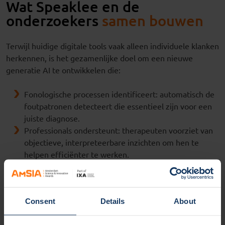
Wat Speaklee en de
onderzoekers
samen bouwen
Terwijl huidige digitale tools vaak alleen individuele klanken
herkennen, is het gezamenlijke doel om een nieuwe
generatie AI te ontwikkelen die:
Fonologische processen identificeert: automatisch de
foutpatronen detecteert die essentieel zijn voor een
juiste diagnose.
Professionals ondersteunt: therapeuten voorziet van
objectieve, interpreteerbare inzichten om hen te
helpen efficiënter te werken.
Zorgt voor ethische innovatie: de ELSA-principes volgt
om de technologie mensgericht en transparant te
houden.
Consent
Details
About
Quint Wiersma, oprichter van Speaklee:
“Met de steun van onze partners is dit project meer dan