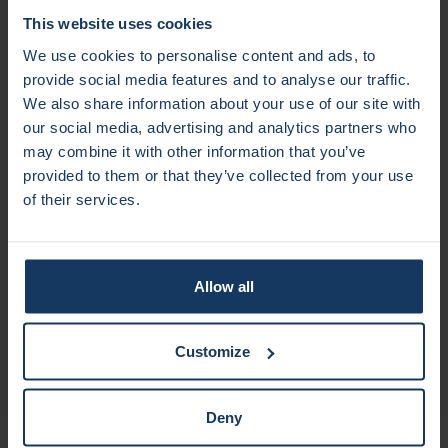
alleen een technische mijlpaal. Het is een stap in de richting
This website uses cookies
van een hybride zorgmodel waarin digitale ondersteuning
We use cookies to personalise content and ads, to
en professionele expertise hand in hand gaan om
provide social media features and to analyse our traffic.
wachttijden te verkorten en de resultaten voor kinderen
We also share information about your use of our site with
overal te verbeteren. We zijn vereerd om deze
our social media, advertising and analytics partners who
onderzoeksreis met de VU Amsterdam te beginnen en
may combine it with other information that you’ve
kijken uit naar de impact die we samen kunnen maken”.
provided to them or that they’ve collected from your use
of their services.
Het verkrijgen van de
benodigde financiering
Allow all
Speaklee heeft, in nauwe samenwerking met de Vrije
Customize
Universiteit Amsterdam (afdeling Taal, Literatuur en
Communicatie), de Topsector ICT mkb-subsidie van €
425.000 ontvangen voor een gezamenlijk project:
Deny
PhonoLearn AI.