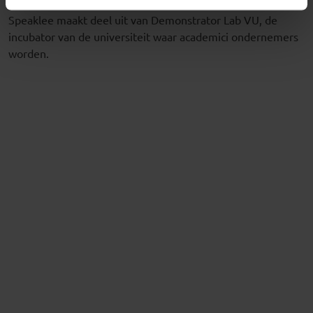
Speaklee maakt deel uit van Demonstrator Lab VU, de
incubator van de universiteit waar academici ondernemers
worden.
Relateerd nieuws
Society